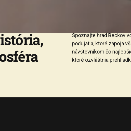
stória,
Spoznajte hrad Beckov vo
podujatia, ktoré zapoja v
osféra
návštevníkom čo najlepšie
ktoré ozvláštnia prehliadk