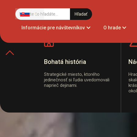
Hrad Bec
Informácie pre návštevníkov
O hrade
Miesto opradené legendami, ktoré treba navš
Otváracie hodiny
Aktuality
Bohatá história
Ná
Strategické miesto, ktorého
Hrad
jedinečnosť si ľudia uvedomovali
ska
naprieč dejinami.
krá
okol