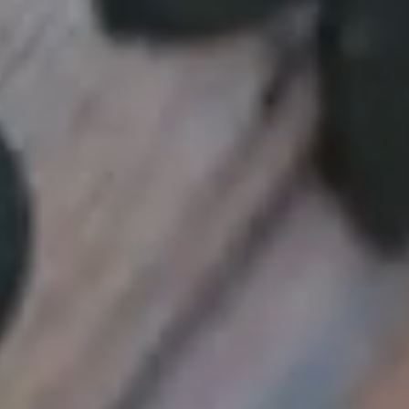
okruhy
Ako sa
dostať
na 
Beckov
Hrad Beckov sa nachádza v malebnej obci Becko
na západe Slovenska. Hrad je situovaný na vys
ktoré je viditeľné už z diaľky a poskytuje nádher