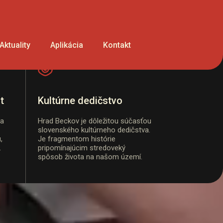
Aktuality
Aplikácia
Kontakt
ú históriu a obdivujte krásy hradu Beckov.
t
Kultúrne dedičstvo
na
Hrad Beckov je dôležitou súčasťou
slovenského kultúrneho dedičstva.
,
Je fragmentom histórie
.
pripomínajúcim stredoveký
spôsob života na našom území.