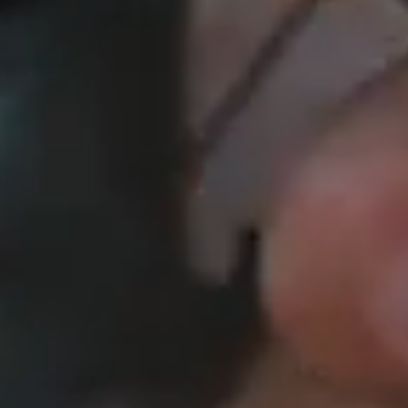
dom
Zvieratá
Cyklisti
užby