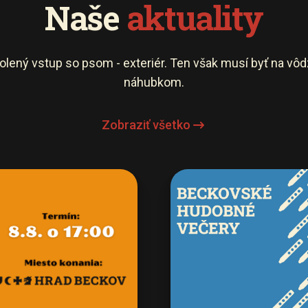
Naše
aktuality
olený vstup so psom - exteriér. Ten však musí byť na vôd
náhubkom.
Zobraziť všetko