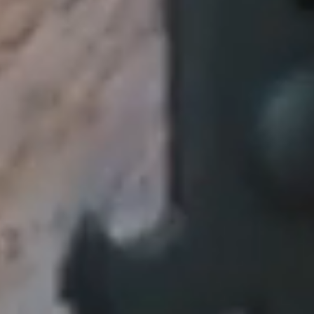
Parkovanie
So sprievo
Najžiadanejšie
sl
Prehliadkové