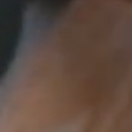
Pre školy
Svadby
Hrad
v v Trenčianskom kraji,
okom vápencovom brale,
ný výhľad na okolité