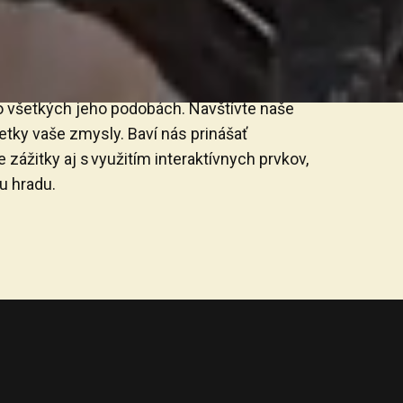
 všetkých jeho podobách. Navštívte naše
šetky vaše zmysly. Baví nás prinášať
 zážitky aj s využitím interaktívnych prvkov,
u hradu.