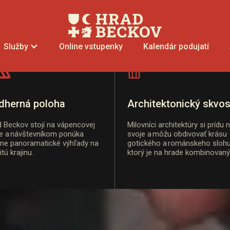
kov
Online vstupenky
Kalendár podujatí
Služby
tíviť. Objavte jedinečnú atmosféru, spoznajte bohat
Prehliadky
Cenník
Kalendár podujatí
dherná poloha
Architektonický skvos
 Beckov stojí na vápencovej
Milovníci architektúry si prídu 
le a návštevníkom ponúka
svoje a môžu obdivovať krásu
sne panoramatické výhľady na
gotického a románskeho slohu
itú krajinu.
ktorý je na hrade kombinovaný