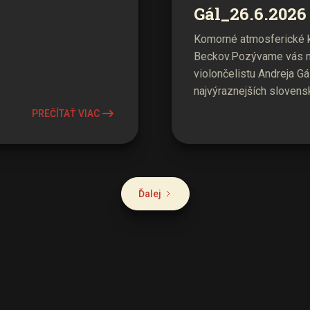
Gál_26.6.2026
Komorné atmosferické ko
Beckov.‍Pozývame vás n
violončelistu Andreja G
najvýraznejších slovens
PREČÍTAŤ VIAC
Ďalej