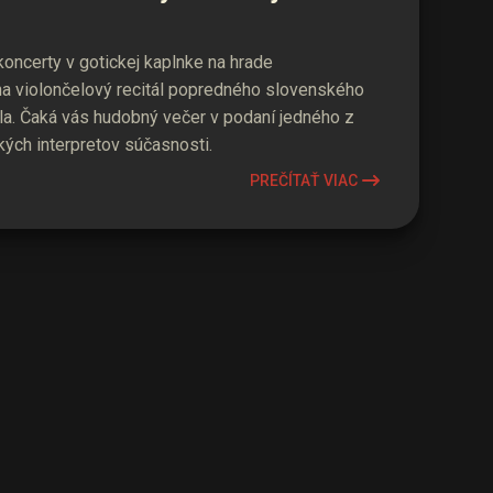
ncerty v gotickej kaplnke na hrade
a violončelový recitál popredného slovenského
ála. Čaká vás hudobný večer v podaní jedného z
kých interpretov súčasnosti.
PREČÍTAŤ VIAC