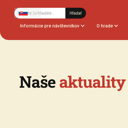
Informácie pre návštevníkov
O hrade
Naše
aktuality