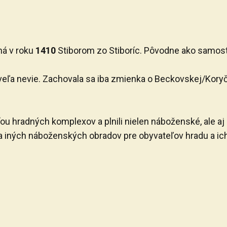
ná v roku
1410
Stiborom zo Stiboríc. Pôvodne ako samost
veľa nevie. Zachovala sa iba zmienka o Beckovskej/Koryč
ou hradných komplexov a plnili nielen náboženské, ale a
í a iných náboženských obradov pre obyvateľov hradu a ich