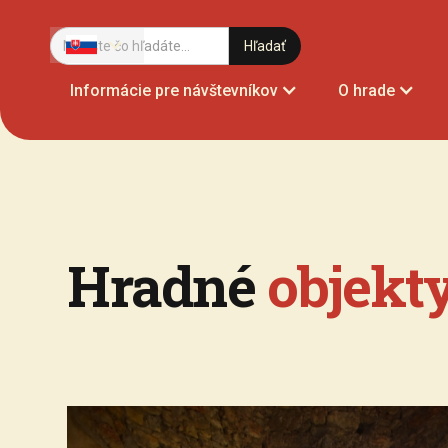
Informácie pre návštevníkov
O hrade
Hradné
objekt