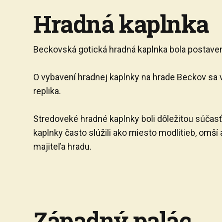
Hradná kaplnka
Beckovská gotická hradná kaplnka bola postave
O vybavení hradnej kaplnky na hrade Beckov sa 
replika.
Stredoveké hradné kaplnky boli dôležitou súčasť
kaplnky často slúžili ako miesto modlitieb, omš
majiteľa hradu.
Západný palác