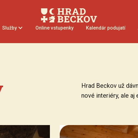
Online vstupenky
Kalendár podujatí
Služby
y
Hrad Beckov už dávno
nové interiéry, ale aj