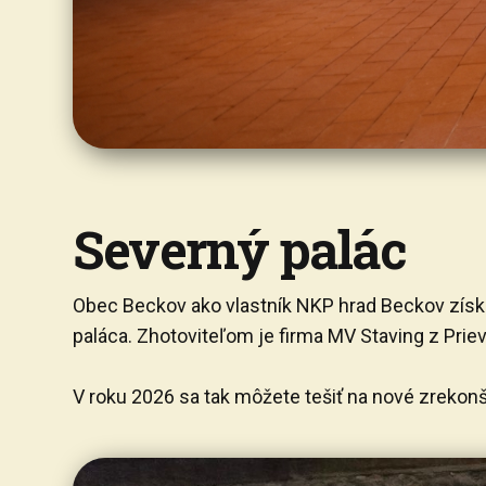
Severný palác
Obec Beckov ako vlastník NKP hrad Beckov získ
paláca. Zhotoviteľom je firma MV Staving z Priev
V roku 2026 sa tak môžete tešiť na nové zrekonš