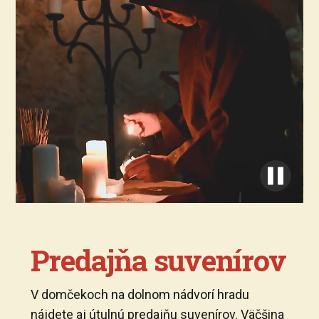
Predajňa suvenírov
V domčekoch na dolnom nádvorí hradu
nájdete aj útulnú predajňu suvenírov. Väčšina