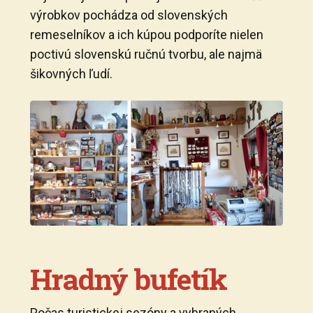
výrobkov pochádza od slovenských
remeselníkov a ich kúpou podporíte nielen
poctivú slovenskú ručnú tvorbu, ale najmä
šikovných ľudí.
Hradný bufetík
Počas turistickej sezóny a vybraných