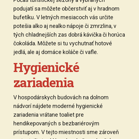
podujatí sa môžete občerstviť aj v hradnom
bufetíku. V letných mesiacoch vás určite
potešia alko aj nealko nápoje či zmrzlina, v
tých chladnejších zas dobrá kávička či horúca
čokoláda. Môžete si tu vychutnať hotové
jedlá, ale aj domáce koláče či vafle.
Hygienické
zariadenia
V hospodárskych budovách na dolnom
nádvorí nájdete moderné hygienické
zariadenia vrátane toaliet pre
hendikepovaných s bezbariérovým
prístupom. V tejto miestnosti sme zároveň