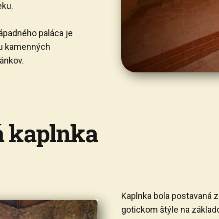
eku.
ápadného paláca je
ou kamenných
lánkov.
á kaplnka
Kaplnka bola postavaná z
gotickom štýle na základ