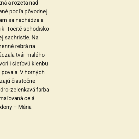
ná a rozeta nad
ané podľa pôvodnej
kam sa nachádzala
k. Točité schodisko
j sachristie. Na
menné rebrá na
dzala tvár malého
orili sieťovú klenbu
 povala. V horných
zajú čiastočne
dro-zelenkavá farba
ymaľovaná celá
dony – Mária