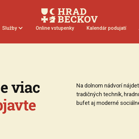
Online vstupenky
Kalendár podujatí
Služby
e viac
Na dolnom nádvorí nájde
tradičných techník, hrad
bjavte
bufet aj moderné sociáln