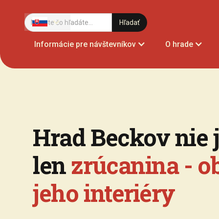
Informácie pre návštevníkov
O hrade
Hrad Beckov nie j
len
zrúcanina - o
jeho interiéry