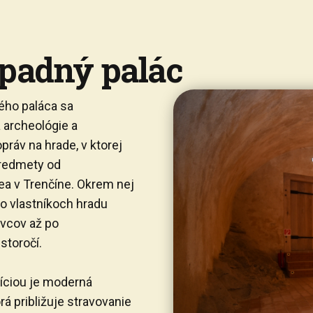
padný palác
ého paláca sa
 archeológie a
ráv na hrade, v ktorej
predmety od
a v Trenčíne. Okrem nej
 o vlastníkoch hradu
vcov až po
storočí.
íciou je moderná
rá približuje stravovanie