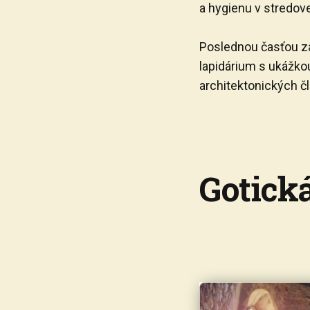
a hygienu v stredov
Poslednou časťou z
lapidárium s ukážk
architektonických č
Gotick