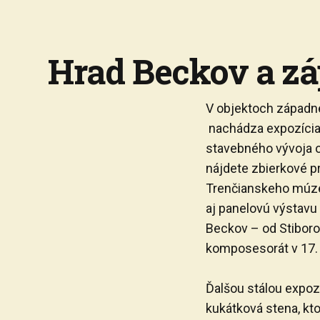
Hrad Beckov a zá
V objektoch západn
nachádza expozícia
stavebného vývoja op
nájdete zbierkové 
Trenčianskeho múze
aj panelovú výstavu
Beckov – od Stiboro
komposesorát v 17. 
Ďalšou stálou expoz
kukátková stena, kto