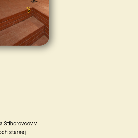
a Stiborovcov v
och staršej