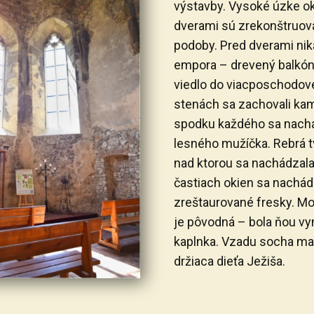
výstavby. Vysoké úzke ok
dverami sú zrekonštruov
podoby. Pred dverami ni
empora – drevený balkóni
viedlo do viacposchodove
stenách sa zachovali ka
spodku každého sa nachá
lesného mužíčka. Rebrá tv
nad ktorou sa nachádzala
častiach okien sa nachád
zreštaurované fresky. Mo
je pôvodná – bola ňou v
kaplnka. Vzadu socha ma
držiaca dieťa Ježiša.