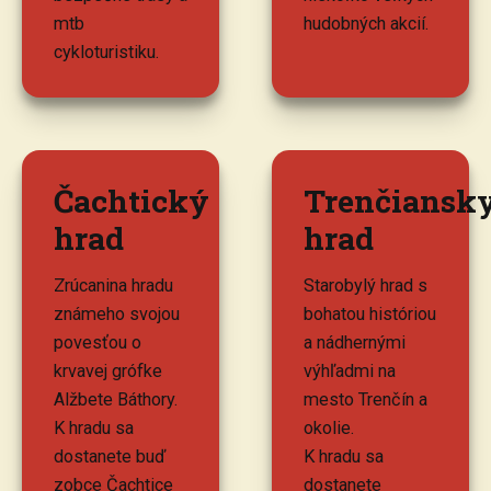
mtb
hudobných akcií.
cykloturistiku.
Čachtický
Trenčiansk
hrad
hrad
Zrúcanina hradu
Starobylý hrad s
známeho svojou
bohatou históriou
povesťou o
a nádhernými
krvavej grófke
výhľadmi na
Alžbete Báthory.
mesto Trenčín a
K hradu sa
okolie.
dostanete buď
K hradu sa
zobce Čachtice
dostanete