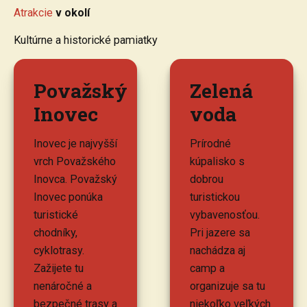
Atrakcie
v okolí
Kultúrne a historické pamiatky
Považský
Zelená
Inovec
voda
Inovec je najvyšší
Prírodné
vrch Považského
kúpalisko s
Inovca. Považský
dobrou
Inovec ponúka
turistickou
turistické
vybavenosťou.
chodníky,
Pri jazere sa
cyklotrasy.
nachádza aj
Zažijete tu
camp a
nenáročné a
organizuje sa tu
bezpečné trasy a
niekoľko veľkých