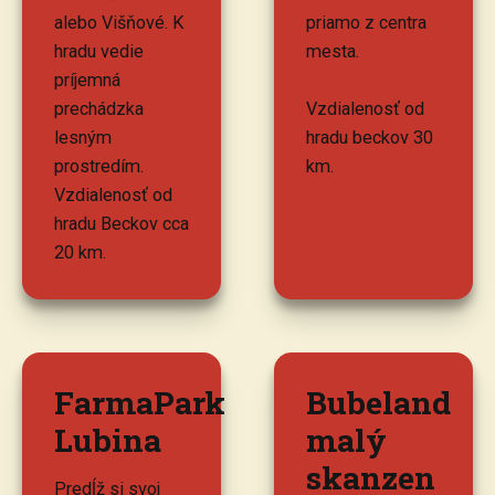
alebo Višňové. K
priamo z centra
hradu vedie
mesta.
príjemná
prechádzka
Vzdialenosť od
lesným
hradu beckov 30
prostredím.
km.
Vzdialenosť od
hradu Beckov cca
20 km.
FarmaPark
Bubeland
Lubina
malý
skanzen
Predĺž si svoj