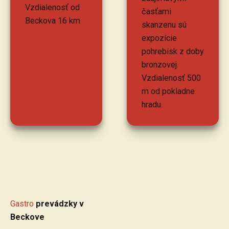
Vzdialenosť od
časťami
Beckova 16 km
skanzenu sú
expozície
pohrebisk z doby
bronzovej.
Vzdialenosť 500
m od pokladne
hradu.
Gastro
prevádzky v
Beckove