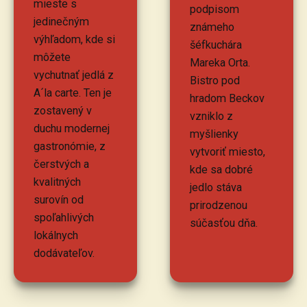
mieste s
podpisom
jedinečným
známeho
výhľadom, kde si
šéfkuchára
môžete
Mareka Orta.
vychutnať jedlá z
Bistro pod
A´la carte. Ten je
hradom Beckov
zostavený v
vzniklo z
duchu modernej
myšlienky
gastronómie, z
vytvoriť miesto,
čerstvých a
kde sa dobré
kvalitných
jedlo stáva
surovín od
prirodzenou
spoľahlivých
súčasťou dňa.
lokálnych
dodávateľov.