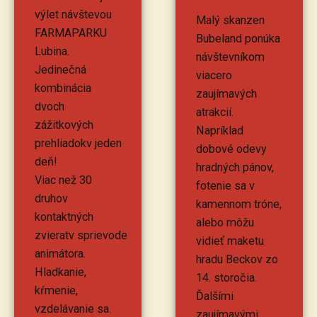
výlet návštevou
Malý skanzen
FARMAPARKU
Bubeland ponúka
Lubina.
návštevníkom
Jedinečná
viacero
kombinácia
zaujímavých
dvoch
atrakcií.
zážitkových
Napríklad
prehliadokv jeden
dobové odevy
deň!
hradných pánov,
Viac než 30
fotenie sa v
druhov
kamennom tróne,
kontaktných
alebo môžu
zvieratv sprievode
vidieť maketu
animátora.
hradu Beckov zo
Hladkanie,
14. storočia.
kŕmenie,
Ďalšími
vzdelávanie sa.
zaujímavými