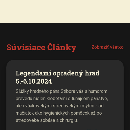
Súvisiace Články
Zobraziť všetko
Legendami opradený hrad
5.-6.10.2024
Slúžky hradného pána Stibora vás s humorom
prevedú nielen klebetami o tunajšom panstve,
ale i všakovekými stredovekými mýtmi - od
mačiatok ako hygienických pomôcok až po
stredoveké sobáše a chirurgiu.