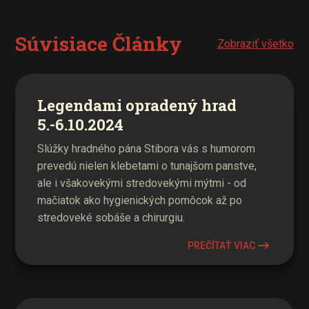
Súvisiace Články
Zobraziť všetko
Legendami opradený hrad
5.-6.10.2024
Slúžky hradného pána Stibora vás s humorom
prevedú nielen klebetami o tunajšom panstve,
ale i všakovekými stredovekými mýtmi - od
mačiatok ako hygienických pomôcok až po
stredoveké sobáše a chirurgiu.
PREČÍTAŤ VIAC