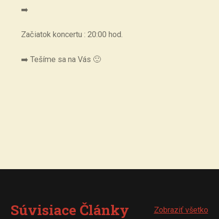
➡️
Začiatok koncertu : 20:00 hod.
➡️ Tešíme sa na Vás 🙂
Súvisiace Články
Zobraziť všetko