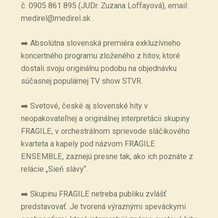
č. 0905 861 895 (JUDr. Zuzana Loffayová), email:
medirel@medirel.sk .
➡️ Absolútna slovenská premiéra exkluzívneho
koncertného programu zloženého z hitov, ktoré
dostali svoju originálnu podobu na objednávku
súčasnej populárnej TV show STVR.
➡️ Svetové, české aj slovenské hity v
neopakovateľnej a originálnej interpretácii skupiny
FRAGILE, v orchestrálnom sprievode sláčikového
kvarteta a kapely pod názvom FRAGILE
ENSEMBLE, zaznejú presne tak, ako ich poznáte z
relácie „Sieň slávy“.
➡️ Skupinu FRAGILE netreba publiku zvlášť
predstavovať. Je tvorená výraznými speváckymi