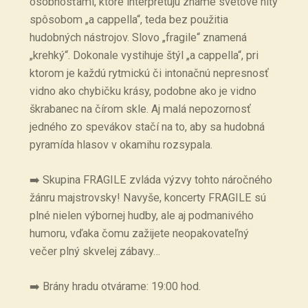
osobnosťami, ktoré interpretujú známe svetové hity
spôsobom „a cappella“, teda bez použitia
hudobných nástrojov. Slovo „fragile“ znamená
„krehký“. Dokonale vystihuje štýl „a cappella“, pri
ktorom je každú rytmickú či intonačnú nepresnosť
vidno ako chybičku krásy, podobne ako je vidno
škrabanec na čírom skle. Aj malá nepozornosť
jedného zo spevákov stačí na to, aby sa hudobná
pyramída hlasov v okamihu rozsypala.
➡️ Skupina FRAGILE zvláda výzvy tohto náročného
žánru majstrovsky! Navyše, koncerty FRAGILE sú
plné nielen výbornej hudby, ale aj podmanivého
humoru, vďaka čomu zažijete neopakovateľný
večer plný skvelej zábavy…
➡️ Brány hradu otvárame: 19:00 hod.