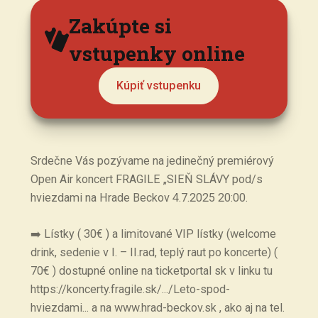
Zakúpte si
vstupenky online
Kúpiť vstupenku
Srdečne Vás pozývame na jedinečný premiérový
Open Air koncert FRAGILE „SIEŇ SLÁVY pod/s
hviezdami na Hrade Beckov 4.7.2025 20:00.
➡️ Lístky ( 30€ ) a limitované VIP lístky (welcome
drink, sedenie v I. – II.rad, teplý raut po koncerte) (
70€ ) dostupné online na ticketportal sk v linku tu
https://koncerty.fragile.sk/.../Leto-spod-
hviezdami... a na www.hrad-beckov.sk , ako aj na tel.