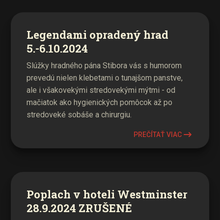
Legendami opradený hrad
5.-6.10.2024
Slúžky hradného pána Stibora vás s humorom
prevedú nielen klebetami o tunajšom panstve,
ale i všakovekými stredovekými mýtmi - od
mačiatok ako hygienických pomôcok až po
stredoveké sobáše a chirurgiu.
PREČÍTAŤ VIAC
Poplach v hoteli Westminster
28.9.2024 ZRUŠENÉ