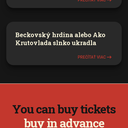
PREČÍTAŤ VIAC
Beckovský hrdina alebo Ako
Krutovlada slnko ukradla
PREČÍTAŤ VIAC
You can buy tickets
buy in advance