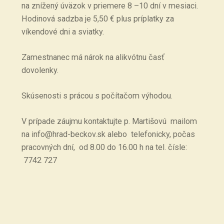
na znížený úväzok v priemere 8 –10 dní v mesiaci.
Hodinová sadzba je 5,50 € plus príplatky za
víkendové dni a sviatky.
Zamestnanec má nárok na alikvótnu časť
dovolenky.
Skúsenosti s prácou s počítačom výhodou.
V prípade záujmu kontaktujte p. Martišovú mailom
na info@hrad-beckov.sk alebo telefonicky, počas
pracovných dní, od 8.00 do 16.00 h na tel. čísle:
7742 727