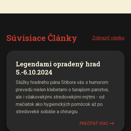
Súvisiace Články
Zobraziť všetko
Legendami opradený hrad
5.-6.10.2024
Slúžky hradného pána Stibora vás s humorom
prevedú nielen klebetami o tunajšom panstve,
ale i všakovekými stredovekými mýtmi - od
mačiatok ako hygienických pomôcok až po
stredoveké sobáše a chirurgiu.
PREČÍTAŤ VIAC