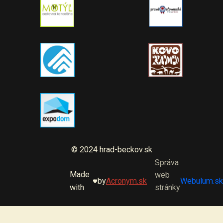
© 2024 hrad-beckov.sk
Správa
Made
web
by
Acronym.sk
Webulum.sk
with
stránky