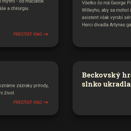
i mýtmi - od mačiatok
Všetko čo má George Pig
e a chirurgiu.
Willeyho, aby sa mohol 
asistent však vyrobí sér
Herci divadla Artynas g
PREČÍTAŤ VIAC
Beckovský hr
slnko ukradla
známe zázraky prírody,
i život.
PREČÍTAŤ VIAC