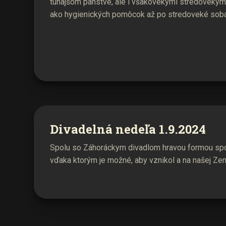
tunajšom panstve, ale i všakovekými stredovekým
ako hygienických pomôcok až po stredoveké sobáš
Divadelná nedeľa 1.9.2024
Spolu so Záhoráckym divadlom hravou formou spo
vďaka ktorým je možné, aby vznikol a na našej Zem