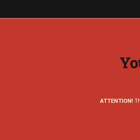
Yo
ATTENTION!
Th