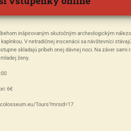
si vstupenky online
ríbehom inšpirovaným skutočným archeologickým nález
 kaplnkou. V netradičnej inscenácii sa návštevníci stáva
stupne skladajú príbeh onej dávnej noci. Na záver sami 
 mladej ženy.
:00
ri: 6€
vk.colosseum.eu/Tours?mrsid=17