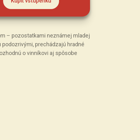
Kúpiť vstupenku
om – pozostatkami neznámej mladej
jú podozrivými, prechádzajú hradné
rozhodnú o vinníkovi aj spôsobe