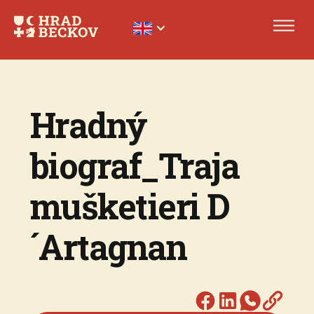
Hradný
biograf_Traja
mušketieri D
´Artagnan