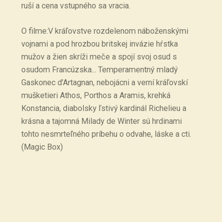
ruší a cena vstupného sa vracia.
O filme:V kráľovstve rozdelenom náboženskými
vojnami a pod hrozbou britskej invázie hŕstka
mužov a žien skríži meče a spojí svoj osud s
osudom Francúzska... Temperamentný mladý
Gaskonec d’Artagnan, nebojácni a verní kráľovskí
mušketieri Athos, Porthos a Aramis, krehká
Konstancia, diabolsky ľstivý kardinál Richelieu a
krásna a tajomná Milady de Winter sú hrdinami
tohto nesmrteľného príbehu o odvahe, láske a cti.
(Magic Box)