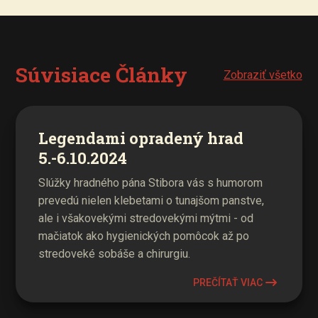
Súvisiace Články
Zobraziť všetko
Legendami opradený hrad
5.-6.10.2024
Slúžky hradného pána Stibora vás s humorom
prevedú nielen klebetami o tunajšom panstve,
ale i všakovekými stredovekými mýtmi - od
mačiatok ako hygienických pomôcok až po
stredoveké sobáše a chirurgiu.
PREČÍTAŤ VIAC