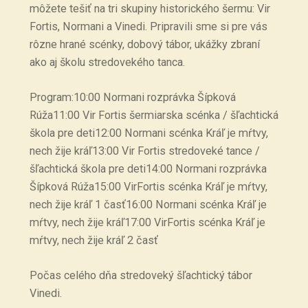
môžete tešiť na tri skupiny historického šermu: Vir
Fortis, Normani a Vinedi. Pripravili sme si pre vás
rôzne hrané scénky, dobový tábor, ukážky zbraní
ako aj školu stredovekého tanca.
Program:10:00 Normani rozprávka Šípková
Rúža11:00 Vir Fortis šermiarska scénka / šľachtická
škola pre deti12:00 Normani scénka Kráľ je mŕtvy,
nech žije kráľ13:00 Vir Fortis stredoveké tance /
šľachtická škola pre deti14:00 Normani rozprávka
Šípková Rúža15:00 VirFortis scénka Kráľ je mŕtvy,
nech žije kráľ 1 časť16:00 Normani scénka Kráľ je
mŕtvy, nech žije kráľ17:00 VirFortis scénka Kráľ je
mŕtvy, nech žije kráľ 2 časť
Počas celého dňa stredoveký šľachtický tábor
Vinedi.