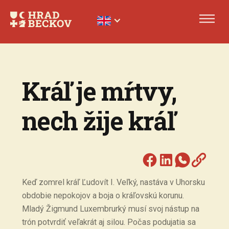
Kráľ je mŕtvy,
nech žije kráľ
Keď zomrel kráľ Ľudovít I. Veľký, nastáva v Uhorsku
obdobie nepokojov a boja o kráľovskú korunu.
Mladý Žigmund Luxembrurký musí svoj nástup na
trón potvrdiť veľakrát aj silou. Počas podujatia sa