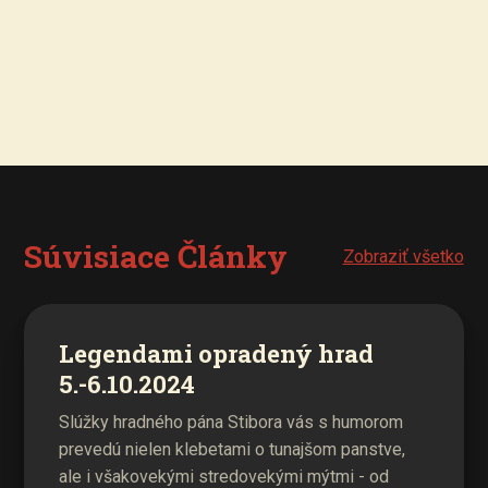
Súvisiace Články
Zobraziť všetko
Legendami opradený hrad
5.-6.10.2024
Slúžky hradného pána Stibora vás s humorom
prevedú nielen klebetami o tunajšom panstve,
ale i všakovekými stredovekými mýtmi - od