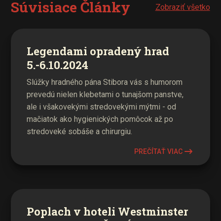
Súvisiace Články
Zobraziť všetko
Legendami opradený hrad
5.-6.10.2024
Slúžky hradného pána Stibora vás s humorom
prevedú nielen klebetami o tunajšom panstve,
ale i všakovekými stredovekými mýtmi - od
mačiatok ako hygienických pomôcok až po
stredoveké sobáše a chirurgiu.
PREČÍTAŤ VIAC
Poplach v hoteli Westminster