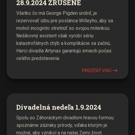
28.9.2024 ZRUŠENÉ
Všetko čo má George Pigden urobiť, je
rezervovať izbu pre poslanca Willeyho, aby sa
mohol incognito stretnúť so svojou milenkou.
Nešikovný asistent však vyrobí sériu
katastrofálnych chýb a komplikácie sa začnú...
Herci divadla Artynas garantujú smiech počas
celého predstavenia.
PREČÍTAŤ VIAC
Divadelná nedeľa 1.9.2024
Spolu so Záhoráckym divadlom hravou formou
spoznáme zázraky prírody, vďaka ktorým je
možné, aby vznikol a na našej Zemi život.