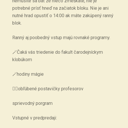
nemusíte sa báť že niečo zmeškáte, nie je
potrebné prísť hneď na začiatok bloku. Nie je ani
nutné hrad opustiť o 14:00 ak máte zakúpený ranný
blok.
Ranný aj poobedný vstup majú rovnaké programy.
🪄Čaká vás triedenie do fakult čarodejníckym
klobúkom
🪄hodiny mágie
🧙‍♂️obľúbené postavičky profesorov
sprievodný porgram
Vstupné v predpredaji: