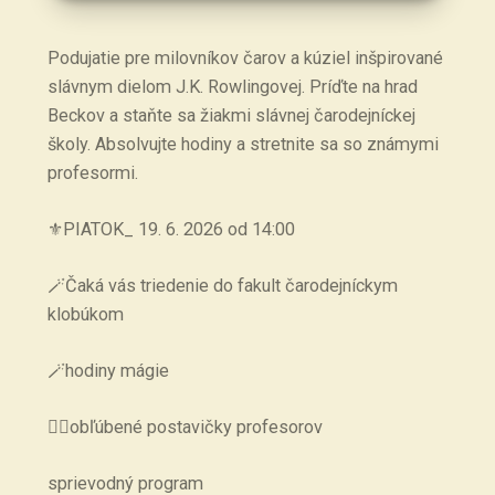
Podujatie pre milovníkov čarov a kúziel inšpirované
slávnym dielom J.K. Rowlingovej. Príďte na hrad
Beckov a staňte sa žiakmi slávnej čarodejníckej
školy. Absolvujte hodiny a stretnite sa so známymi
profesormi.
⚜️PIATOK_ 19. 6. 2026 od 14:00
🪄Čaká vás triedenie do fakult čarodejníckym
klobúkom
🪄hodiny mágie
🧙‍♂️obľúbené postavičky profesorov
sprievodný program