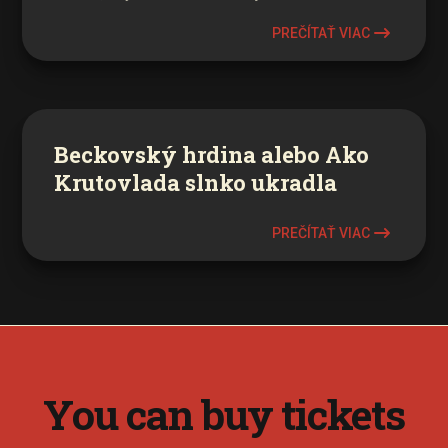
PREČÍTAŤ VIAC
Beckovský hrdina alebo Ako
Krutovlada slnko ukradla
PREČÍTAŤ VIAC
You can buy tickets