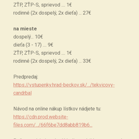
ZŤP, ZŤP-S, sprievod .... 1€
rodinné (2x dospelý, 2x dieťa) ... 27€
na mieste
dospelý... 10€
dieťa (3 - 17) .... 9€
ZŤP, ZŤP-S, sprievod .... 1€
rodinné (2x dospelý, 2x dieťa) ... 33€
Predpredaj:
https://vstupenky.hrad-beckov.sk/.../tekvicovy-
candrbal
Návod na online nákup lístkov nádjete tu:
https://cdn.prod.website-
files.com/.../66f6be7dd8abb819b6...