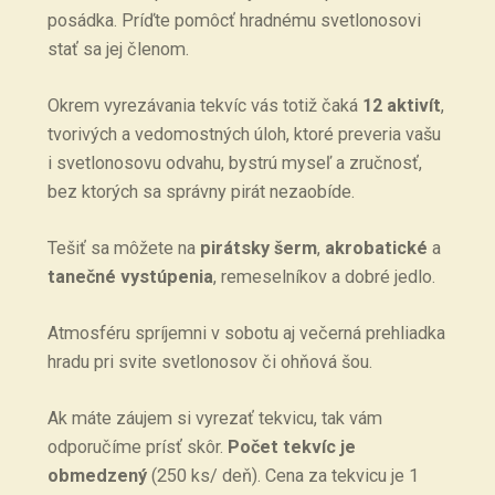
posádka. Príďte pomôcť hradnému svetlonosovi
stať sa jej členom.
Okrem vyrezávania tekvíc vás totiž čaká
12 aktivít
,
tvorivých a vedomostných úloh, ktoré preveria vašu
i svetlonosovu odvahu, bystrú myseľ a zručnosť,
bez ktorých sa správny pirát nezaobíde.
Tešiť sa môžete na
pirátsky šerm
,
akrobatické
a
tanečné vystúpenia
, remeselníkov a dobré jedlo.
Atmosféru spríjemni v sobotu aj večerná prehliadka
hradu pri svite svetlonosov či ohňová šou.
Ak máte záujem si vyrezať tekvicu, tak vám
odporučíme prísť skôr.
Počet tekvíc je
obmedzený
(250 ks/ deň). Cena za tekvicu je 1