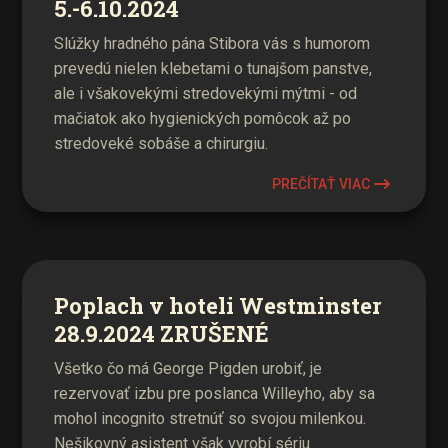
5.-6.10.2024
Slúžky hradného pána Stibora vás s humorom
prevedú nielen klebetami o tunajšom panstve,
ale i všakovekými stredovekými mýtmi - od
mačiatok ako hygienických pomôcok až po
stredoveké sobáše a chirurgiu.
PREČÍTAŤ VIAC
Poplach v hoteli Westminster
28.9.2024 ZRUŠENÉ
Všetko čo má George Pigden urobiť, je
rezervovať izbu pre poslanca Willeyho, aby sa
mohol incognito stretnúť so svojou milenkou.
Nešikovný asistent však vyrobí sériu