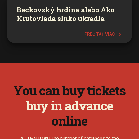
Beckovský hrdina alebo Ako
Krutovlada slnko ukradla
PREČÍTAŤ VIAC
You can buy tickets
buy in advance
online
ATTENTION!
The number of entrances to the