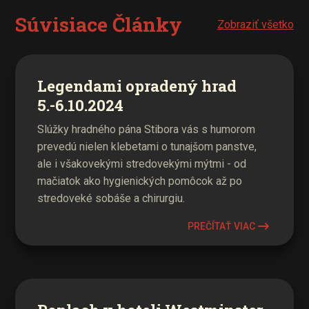
Súvisiace Články
Zobraziť všetko
Legendami opradený hrad
5.-6.10.2024
Slúžky hradného pána Stibora vás s humorom
prevedú nielen klebetami o tunajšom panstve,
ale i všakovekými stredovekými mýtmi - od
mačiatok ako hygienických pomôcok až po
stredoveké sobáše a chirurgiu.
PREČÍTAŤ VIAC