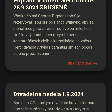
Poplach v hoteli Westminster
28.9.2024 ZRUŠENÉ
Všetko čo má George Pigden urobiť, je
rezervovať izbu pre poslanca Willeyho, aby sa
mohol incognito stretnúť so svojou milenkou.
Nešikovný asistent však vyrobí sériu
katastrofálnych chýb a komplikácie sa začnú...
Herci divadla Artynas garantujú smiech počas
celého predstavenia.
PREČÍTAŤ VIAC
Divadelná nedeľa 1.9.2024
Spolu so Záhoráckym divadlom hravou formou
spoznáme zázraky prírody, vďaka ktorým je