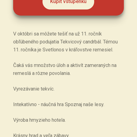
Kúpiť vstupenku
V októbri sa môžete tešiť na už 11. ročník
obľúbeného podujatia Tekvicový candrbál. Témou
11. ročníka je Svetlonos v kráľovstve remesiel.
Čaká vás množstvo úloh a aktivít zameraných na
remeslá a rôzne povolania.
Vyrezávanie tekvíc.
Intekatívno - náučná hra Spoznaj naše lesy.
Výroba hmyzieho hotela.
Krásny hrad a veľa zábavy.