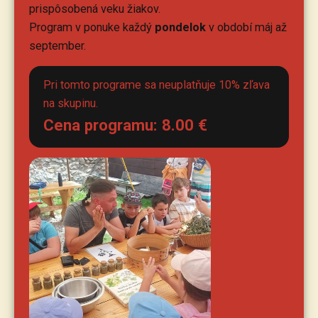
prispôsobená veku žiakov.
Program v ponuke každý
pondelok
v období máj až
september.
Pri tomto programe sa neuplatňuje 10% zľava
na skupinu.
Cena programu:
8.00
€