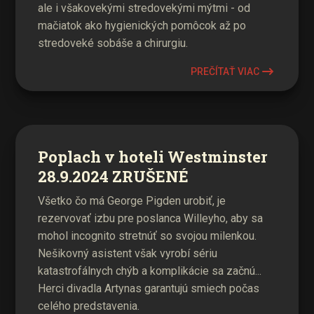
ale i všakovekými stredovekými mýtmi - od
mačiatok ako hygienických pomôcok až po
stredoveké sobáše a chirurgiu.
PREČÍTAŤ VIAC
Poplach v hoteli Westminster
28.9.2024 ZRUŠENÉ
Všetko čo má George Pigden urobiť, je
rezervovať izbu pre poslanca Willeyho, aby sa
mohol incognito stretnúť so svojou milenkou.
Nešikovný asistent však vyrobí sériu
katastrofálnych chýb a komplikácie sa začnú...
Herci divadla Artynas garantujú smiech počas
celého predstavenia.