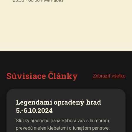
23:50 - 00:50 Five Faces
Súvisiace Články
Zobraziť všetko
Legendami opradený hrad
5.-6.10.2024
Slúžky hradného pána Stibora vás s humorom
prevedú nielen klebetami o tunajšom panstve,