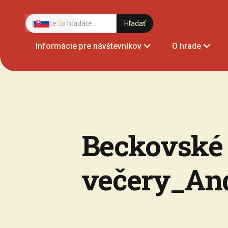
Informácie pre návštevníkov
O hrade
Beckovské
večery_And