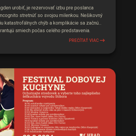
den urobiť, je rezervovať izbu pre poslanca
incognito stretnúť so svojou milenkou. Nešikovný
iu katastrofálnych chýb a komplikácie sa začnú...
arantujú smiech počas celého predstavenia.
PREČÍTAŤ VIAC