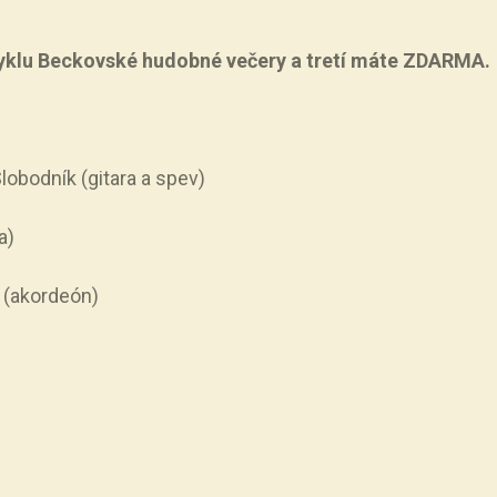
cyklu Beckovské hudobné večery a tretí máte ZDARMA.
lobodník (gitara a spev)
a)
c (akordeón)