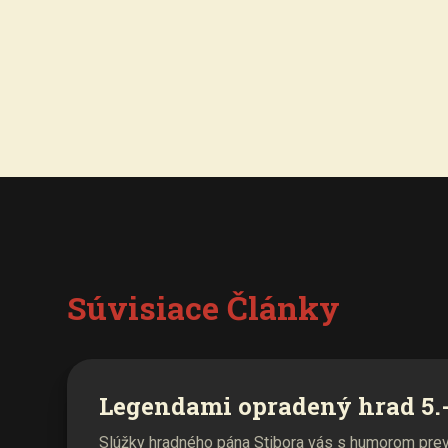
Súvisiace Články
Legendami opradený hrad 5.-
Slúžky hradného pána Stibora vás s humorom prev