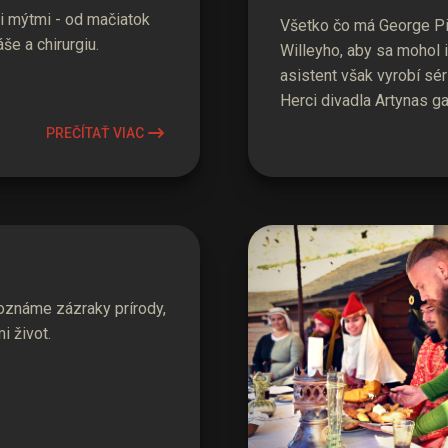
i mýtmi - od mačiatok
Všetko čo má George Pig
e a chirurgiu.
Willeyho, aby sa mohol 
asistent však vyrobí sér
Herci divadla Artynas g
PREČÍTAŤ VIAC
známe zázraky prírody,
i život.