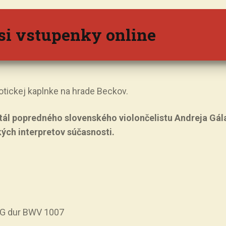
si vstupenky online
tickej kaplnke na hrade Beckov.
tál popredného slovenského violončelistu Andreja Gál
ých interpretov súčasnosti.
lo G dur BWV 1007