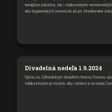
tunajšom panstve, ale i všakovekými stredovekým
ako hygienických pomôcok až po stredoveké sobáš
Divadelná nedeľa 1.9.2024
Spolu so Záhoráckym divadlom hravou formou spo
vďaka ktorým je možné, aby vznikol a na našej Zem