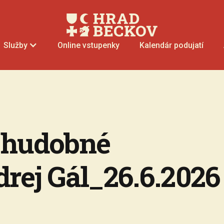
Online vstupenky
Kalendár podujatí
Služby
 hudobné
rej Gál_26.6.2026