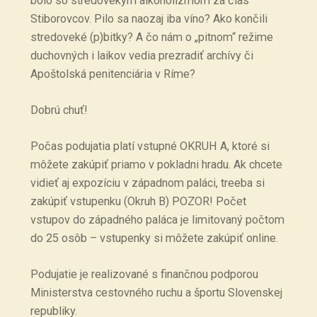
bolo so stredovekým alkoholizmom za čias
Stiborovcov. Pilo sa naozaj iba víno? Ako končili
stredoveké (p)bitky? A čo nám o „pitnom“ režime
duchovných i laikov vedia prezradiť archívy či
Apoštolská penitenciária v Ríme?
Dobrú chuť!
Počas podujatia platí vstupné OKRUH A, ktoré si
môžete zakúpiť priamo v pokladni hradu. Ak chcete
vidieť aj expozíciu v západnom paláci, treeba si
zakúpiť vstupenku (Okruh B) POZOR! Počet
vstupov do západného paláca je limitovaný počtom
do 25 osôb – vstupenky si môžete zakúpiť online.
Podujatie je realizované s finančnou podporou
Ministerstva cestovného ruchu a športu Slovenskej
republiky.