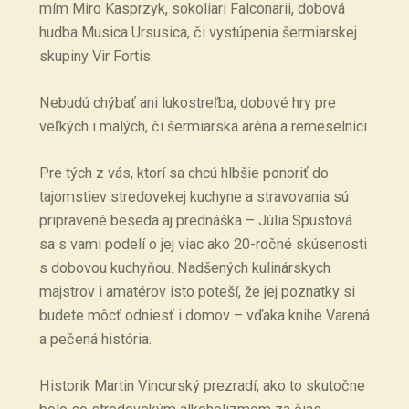
mím Miro Kasprzyk, sokoliari Falconarii, dobová
hudba Musica Ursusica, či vystúpenia šermiarskej
skupiny Vir Fortis.
Nebudú chýbať ani lukostreľba, dobové hry pre
veľkých i malých, či šermiarska aréna a remeselníci.
Pre tých z vás, ktorí sa chcú hlbšie ponoriť do
tajomstiev stredovekej kuchyne a stravovania sú
pripravené beseda aj prednáška – Júlia Spustová
sa s vami podelí o jej viac ako 20-ročné skúsenosti
s dobovou kuchyňou. Nadšených kulinárskych
majstrov i amatérov isto poteší, že jej poznatky si
budete môcť odniesť i domov – vďaka knihe Varená
a pečená história.
Historik Martin Vincurský prezradí, ako to skutočne