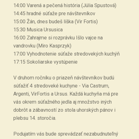
14:00 Varená a pečená história (Júlia Spustová)
14:45 hradné súťaže pre návštevníkov
15:00 Žán, dnes budeš líška (Vir Fortis)
15:30 Musica Ursusica
16:00 Zahrajme si rozprávku Išlo vajce na
vandrovku (Miro Kasprzyk)
17:00 Vyhodnotenie súťaže stredovekých kuchýň
17:15 Sokoliarske vystúpenie
V druhom ročníku o priazeň návštevníkov budú
súťažiť 4 stredoveké kuchyne - Via Castrum,
Argenti, VirFortis a Ursus. Každá kuchyňa má pre
vás okrem súťažného jedla aj množstvo iných
dobrôt a zábavností zo stola uhorských pánov i
plebsu 14. storočia.
Podujatím vás bude sprevádzať nezabudnuteľný