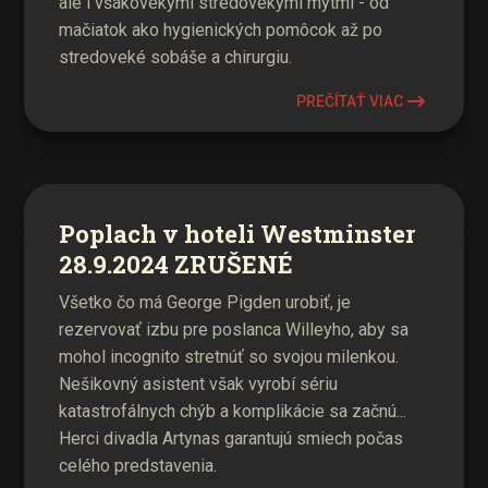
ale i všakovekými stredovekými mýtmi - od
mačiatok ako hygienických pomôcok až po
stredoveké sobáše a chirurgiu.
PREČÍTAŤ VIAC
Poplach v hoteli Westminster
28.9.2024 ZRUŠENÉ
Všetko čo má George Pigden urobiť, je
rezervovať izbu pre poslanca Willeyho, aby sa
mohol incognito stretnúť so svojou milenkou.
Nešikovný asistent však vyrobí sériu
katastrofálnych chýb a komplikácie sa začnú...
Herci divadla Artynas garantujú smiech počas
celého predstavenia.