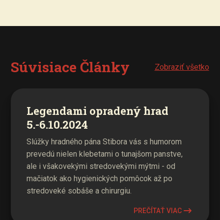
Súvisiace Články
Zobraziť všetko
Legendami opradený hrad
5.-6.10.2024
Slúžky hradného pána Stibora vás s humorom
prevedú nielen klebetami o tunajšom panstve,
ale i všakovekými stredovekými mýtmi - od
mačiatok ako hygienických pomôcok až po
stredoveké sobáše a chirurgiu.
PREČÍTAŤ VIAC