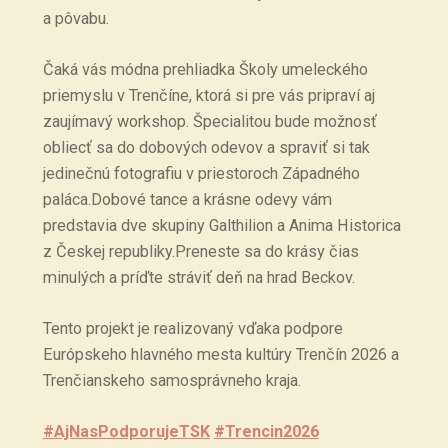
a pôvabu.
Čaká vás módna prehliadka Školy umeleckého
priemyslu v Trenčíne, ktorá si pre vás pripraví aj
zaujímavý workshop. Špecialitou bude možnosť
obliecť sa do dobových odevov a spraviť si tak
jedinečnú fotografiu v priestoroch Západného
paláca.Dobové tance a krásne odevy vám
predstavia dve skupiny Galthilion a Anima Historica
z Českej republiky.Preneste sa do krásy čias
minulých a príďte stráviť deň na hrad Beckov.
Tento projekt je realizovaný vďaka podpore
Európskeho hlavného mesta kultúry Trenčín 2026 a
Trenčianskeho samosprávneho kraja.
#AjNasPodporujeTSK
#Trencin2026