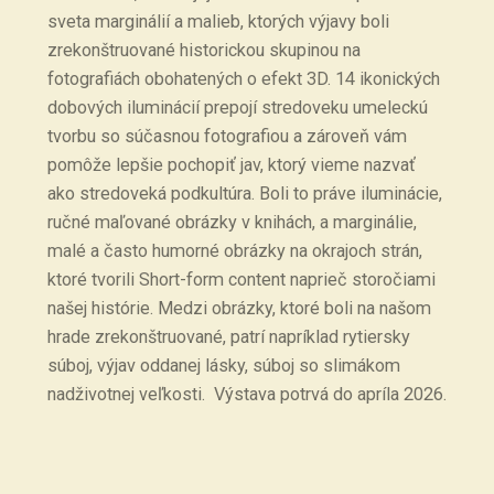
sveta marginálií a malieb, ktorých výjavy boli
zrekonštruované historickou skupinou na
fotografiách obohatených o efekt 3D. 14 ikonických
dobových iluminácií prepojí stredoveku umeleckú
tvorbu so súčasnou fotografiou a zároveň vám
pomôže lepšie pochopiť jav, ktorý vieme nazvať
ako stredoveká podkultúra. Boli to práve iluminácie,
ručné maľované obrázky v knihách, a marginálie,
malé a často humorné obrázky na okrajoch strán,
ktoré tvorili Short-form content naprieč storočiami
našej histórie. Medzi obrázky, ktoré boli na našom
hrade zrekonštruované, patrí napríklad rytiersky
súboj, výjav oddanej lásky, súboj so slimákom
nadživotnej veľkosti. Výstava potrvá do apríla 2026.