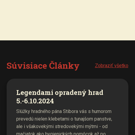
Súvisiace Články
Zobraziť všetko
Legendami opradený hrad
5.-6.10.2024
Slúžky hradného pána Stibora vás s humorom
prevedú nielen klebetami o tunajšom panstve,
ale i všakovekými stredovekými mýtmi - od
mačiatok ako hygienických pomôcok až po