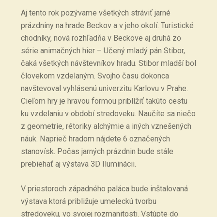
Aj tento rok pozývame všetkých stráviť jarné
prázdniny na hrade Beckov a v jeho okolí. Turistické
chodníky, nová rozhľadňa v Beckove aj druhá zo
série animačných hier – Učený mladý pán Stibor,
čaká všetkých návštevníkov hradu. Stibor mladší bol
človekom vzdelaným. Svojho času dokonca
navštevoval vyhlásenú univerzitu Karlovu v Prahe.
Cieľom hry je hravou formou priblížiť takúto cestu
ku vzdelaniu v období stredoveku. Naučíte sa niečo
z geometrie, rétoriky alchýmie a iných vznešených
náuk. Naprieč hradom nájdete 6 označených
stanovísk. Počas jarných prázdnin bude stále
prebiehať aj výstava 3D Iluminácii.
V priestoroch západného paláca bude inštalovaná
výstava ktorá približuje umeleckú tvorbu
stredoveku, vo svojej rozmanitosti. Vstúpte do