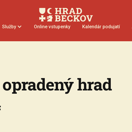
Online vstupenky
Kalendár podujatí
Služby
 opradený hrad
4