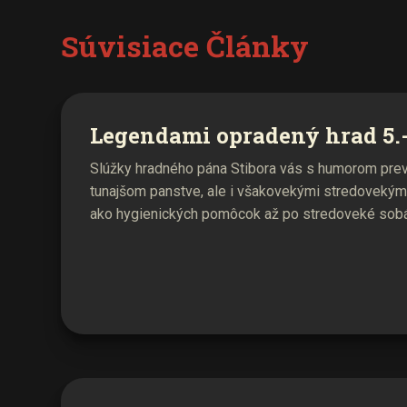
Súvisiace Články
Legendami opradený hrad 5.-
Slúžky hradného pána Stibora vás s humorom prev
tunajšom panstve, ale i všakovekými stredovekým
ako hygienických pomôcok až po stredoveké sobáš