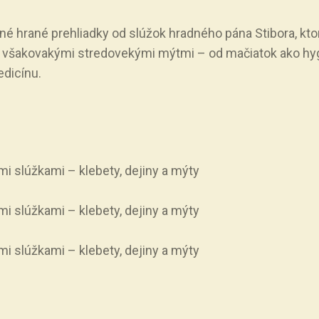
né hrané prehliadky od slúžok hradného pána Stibora, k
aj všakovakými stredovekými mýtmi – od mačiatok ako h
edicínu.
i slúžkami – klebety, dejiny a mýty
i slúžkami – klebety, dejiny a mýty
i slúžkami – klebety, dejiny a mýty