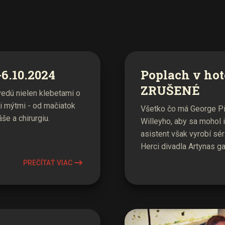
6.10.2024
Poplach v hot
ZRUŠENÉ
edú nielen klebetami o
i mýtmi - od mačiatok
Všetko čo má George Pig
e a chirurgiu.
Willeyho, aby sa mohol 
asistent však vyrobí sér
Herci divadla Artynas g
PREČÍTAŤ VIAC