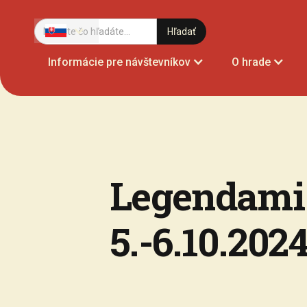
Informácie pre návštevníkov
O hrade
Legendami
5.-6.10.202