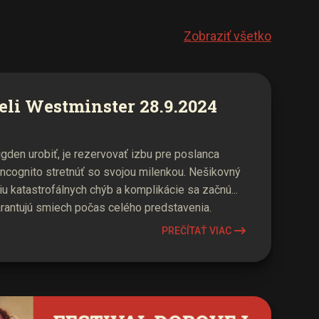
Zobraziť všetko
eli Westminster 28.9.2024
den urobiť, je rezervovať izbu pre poslanca
incognito stretnúť so svojou milenkou. Nešikovný
iu katastrofálnych chýb a komplikácie sa začnú...
arantujú smiech počas celého predstavenia.
PREČÍTAŤ VIAC