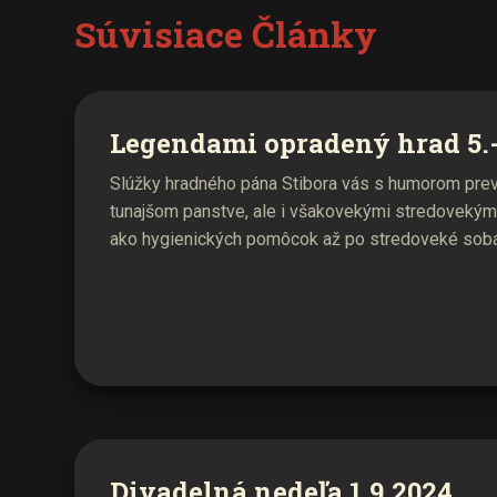
Súvisiace Články
Legendami opradený hrad 5.-
Slúžky hradného pána Stibora vás s humorom prev
tunajšom panstve, ale i všakovekými stredovekým
ako hygienických pomôcok až po stredoveké sobáš
Divadelná nedeľa 1.9.2024