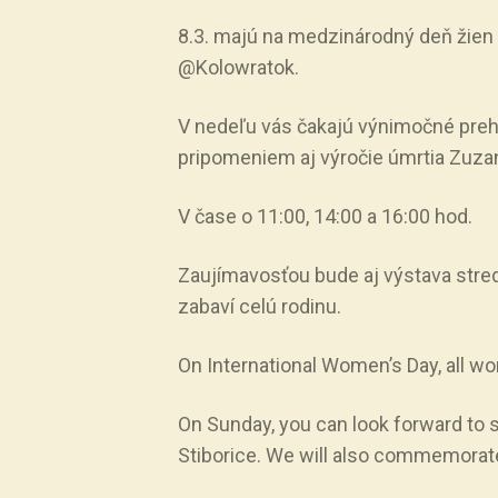
8.3. majú na medzinárodný deň žien
@Kolowratok.
V nedeľu vás čakajú výnimočné preh
pripomeniem aj výročie úmrtia Zuz
V čase o 11:00, 14:00 a 16:00 hod.
Zaujímavosťou bude aj výstava stred
zabaví celú rodinu.
On International Women’s Day, all w
On Sunday, you can look forward to 
Stiborice. We will also commemorat