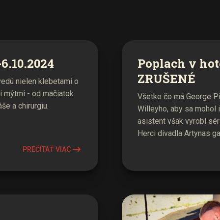
6.10.2024
Poplach v hot
ZRUŠENÉ
edú nielen klebetami o
i mýtmi - od mačiatok
Všetko čo má George Pig
e a chirurgiu.
Willeyho, aby sa mohol 
asistent však vyrobí sér
Herci divadla Artynas g
PREČÍTAŤ VIAC