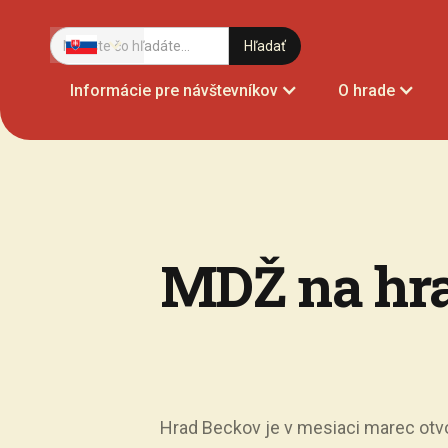
Informácie pre návštevníkov
O hrade
MDŽ na hr
Hrad Beckov je v mesiaci marec otv