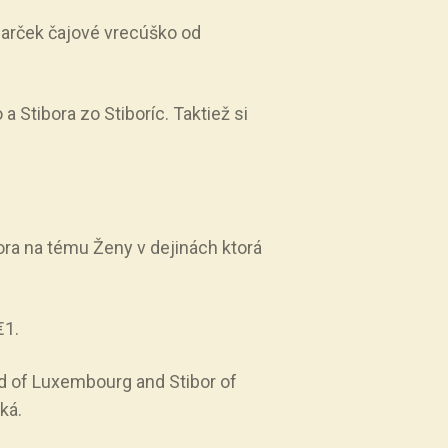
darček čajové vrecúško od
tibora zo Stiboríc. Taktiež si
ora na tému Ženy v dejinách ktorá
€1.
d of Luxembourg and Stibor of
ká.