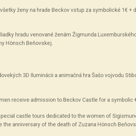
 všetky ženy na hrade Beckov vstup za symbolické 1€ + 
liadky hradu venované ženám Žigmunda Luxemburského a S
any Hönsch Beňovskej.
ovekých 3D Iluminácii a animačná hra Šašo vojvodu Stib
omen receive admission to Beckov Castle for a symbolic 
special castle tours dedicated to the women of Sigismun
e the anniversary of the death of Zuzana Hönsch Beňovs