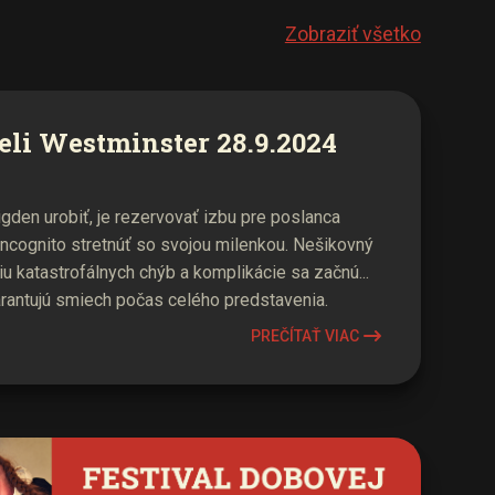
Zobraziť všetko
eli Westminster 28.9.2024
den urobiť, je rezervovať izbu pre poslanca
incognito stretnúť so svojou milenkou. Nešikovný
iu katastrofálnych chýb a komplikácie sa začnú...
arantujú smiech počas celého predstavenia.
PREČÍTAŤ VIAC