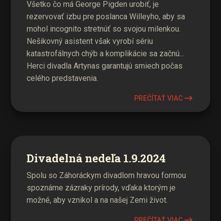
Všetko čo má George Pigden urobiť, je
rezervovať izbu pre poslanca Willeyho, aby sa
mohol incognito stretnúť so svojou milenkou.
Nešikovný asistent však vyrobí sériu
katastrofálnych chýb a komplikácie sa začnú...
Herci divadla Artynas garantujú smiech počas
celého predstavenia.
PREČÍTAŤ VIAC
Divadelná nedeľa 1.9.2024
Spolu so Záhoráckym divadlom hravou formou
spoznáme zázraky prírody, vďaka ktorým je
možné, aby vznikol a na našej Zemi život.
PREČÍTAŤ VIAC