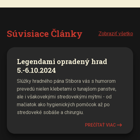
Súvisiace Články
Zobraziť všetko
Legendami opradený hrad
5.-6.10.2024
Slúžky hradného pána Stibora vás s humorom
prevedú nielen klebetami o tunajšom panstve,
ale i všakovekými stredovekými mýtmi - od
mačiatok ako hygienických pomôcok až po
stredoveké sobáše a chirurgiu.
PREČÍTAŤ VIAC