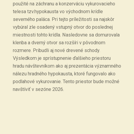
použité na záchranu a konzerváciu vykurovacieho
telesa tzv.hypokausta vo východnom krídle
severného paláca. Pri tejto príležitosti sa najskôr
vybúral zle osadený vstupný otvor do poslednej
miestnosti tohto krídla. Nasledovne sa domurovala
klenba a dverný otvor sa rozšíri v pôvodnom
rozmere. Pribudli aj nové drevené schody.
Výsledkom je sprístupnenie ďalšieho priestoru
hradu návštevníkom ako aj prezentácia významného
nálezu hradného hypokausta, ktoré fungovalo ako
podlahové vykurovanie. Tento priestor bude možné
navštíviť v sezóne 2026.