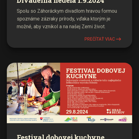
Divadelná nedeľa 1.9.2024
Spolu so Záhoráckym divadlom hravou formou
spoznáme zázraky prírody, vďaka ktorým je
možné, aby vznikol a na našej Zemi život.
PREČÍTAŤ VIAC
Festival dobovej kuchyne