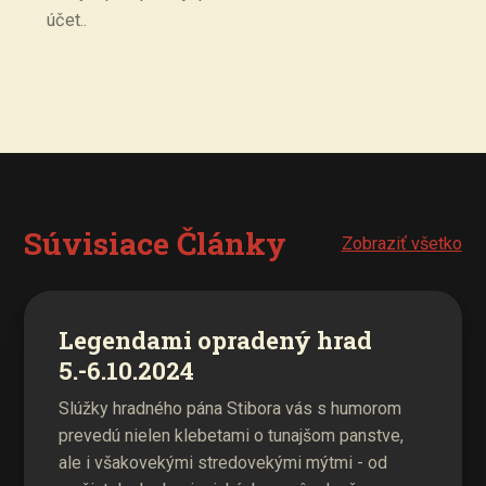
účet..
Súvisiace Články
Zobraziť všetko
Legendami opradený hrad
5.-6.10.2024
Slúžky hradného pána Stibora vás s humorom
prevedú nielen klebetami o tunajšom panstve,
ale i všakovekými stredovekými mýtmi - od