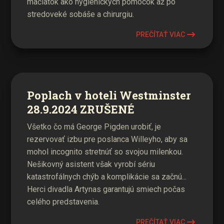
mačiatok ako hygienických pomôcok až po
stredoveké sobáše a chirurgiu.
PREČÍTAŤ VIAC
Poplach v hoteli Westminster
28.9.2024 ZRUŠENÉ
Všetko čo má George Pigden urobiť, je
rezervovať izbu pre poslanca Willeyho, aby sa
mohol incognito stretnúť so svojou milenkou.
Nešikovný asistent však vyrobí sériu
katastrofálnych chýb a komplikácie sa začnú...
Herci divadla Artynas garantujú smiech počas
celého predstavenia.
PREČÍTAŤ VIAC