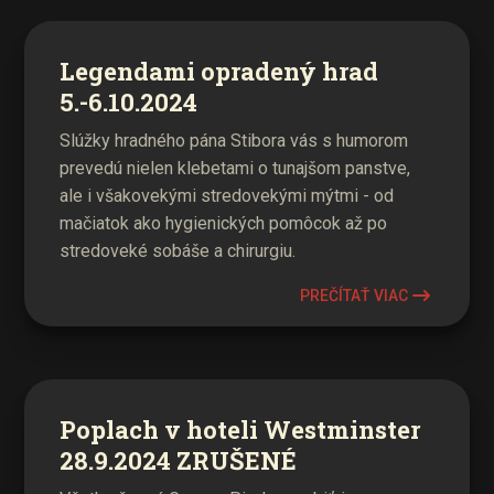
Legendami opradený hrad
5.-6.10.2024
Slúžky hradného pána Stibora vás s humorom
prevedú nielen klebetami o tunajšom panstve,
ale i všakovekými stredovekými mýtmi - od
mačiatok ako hygienických pomôcok až po
stredoveké sobáše a chirurgiu.
PREČÍTAŤ VIAC
Poplach v hoteli Westminster
28.9.2024 ZRUŠENÉ