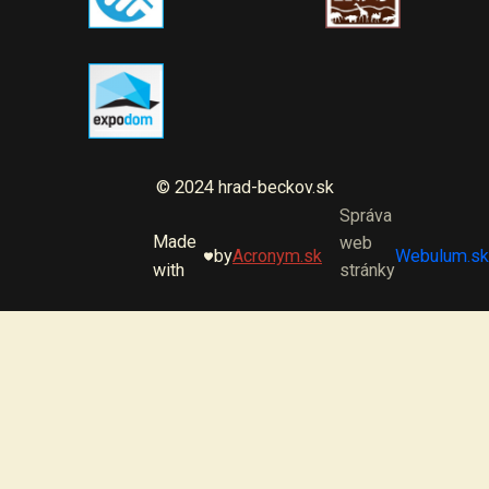
© 2024 hrad-beckov.sk
Správa
Made
web
by
Acronym.sk
Webulum.sk
with
stránky