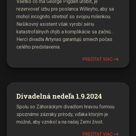
Všetko čo má George Pigden urobiť, je
rezervovať izbu pre poslanca Willeyho, aby sa
mohol incognito stretnúť so svojou milenkou.
Nešikovný asistent však vyrobí sériu
katastrofálnych chýb a komplikácie sa začnú...
Herci divadla Artynas garantujú smiech počas
celého predstavenia.
PREČÍTAŤ VIAC
Divadelná nedeľa 1.9.2024
Spolu so Záhoráckym divadlom hravou formou
spoznáme zázraky prírody, vďaka ktorým je
možné, aby vznikol a na našej Zemi život.
PREČÍTAŤ VIAC