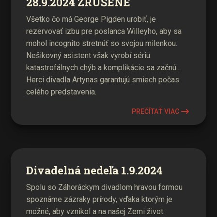
28.9.2024 ZRUŠENÉ
Všetko čo má George Pigden urobiť, je
rezervovať izbu pre poslanca Willeyho, aby sa
mohol incognito stretnúť so svojou milenkou.
Nešikovný asistent však vyrobí sériu
katastrofálnych chýb a komplikácie sa začnú...
Herci divadla Artynas garantujú smiech počas
celého predstavenia.
PREČÍTAŤ VIAC
Divadelná nedeľa 1.9.2024
Spolu so Záhoráckym divadlom hravou formou
spoznáme zázraky prírody, vďaka ktorým je
možné, aby vznikol a na našej Zemi život.