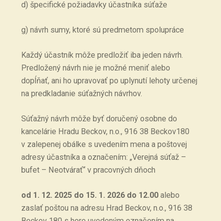
d) špecifické požiadavky účastníka súťaže
g) návrh sumy, ktoré sú predmetom spolupráce
Každý účastník môže predložiť iba jeden návrh.
Predložený návrh nie je možné meniť alebo
dopĺňať, ani ho upravovať po uplynutí lehoty určenej
na predkladanie súťažných návrhov.
Súťažný návrh môže byť doručený osobne do
kancelárie Hradu Beckov, n.o., 916 38 Beckov180
v zalepenej obálke s uvedením mena a poštovej
adresy účastníka a označením: „Verejná súťaž –
bufet – Neotvárať“ v pracovných dňoch
od 1. 12. 2025 do 15. 1. 2026 do 12.00
alebo
zaslať poštou na adresu Hrad Beckov, n.o., 916 38
Beckov 180 s hore uvedeným označením na