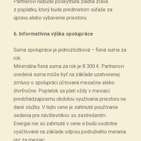
Partnerovi nebude poskytnutá žiadna zľava
z poplatku, ktorý bude predmetom súťaže za
úpravu alebo vybavenie priestoru.
6. Informatívna výška spolupráce
Suma spolupráce je jednozložková – fixná suma za
rok.
Minimálna fixná suma za rok je 8 300 €. Partnerovi
uvedená suma môže byť na základe uzatvorenej
zmluvy o spolupráci účtovaná mesačne alebo
štvrťročne. Poplatok sa platí vždy v mesiaci
predchádzajúcemu obdobiu využívania priestoru na
dané služby. V tejto cene je zahrnuté používanie
sedenia pre návštevníkov so zastrešením.
Energie nie sú zahrnuté v cene a budú osobitne
vyúčtované na základe odpisu podružného merania
raz za mesiac.