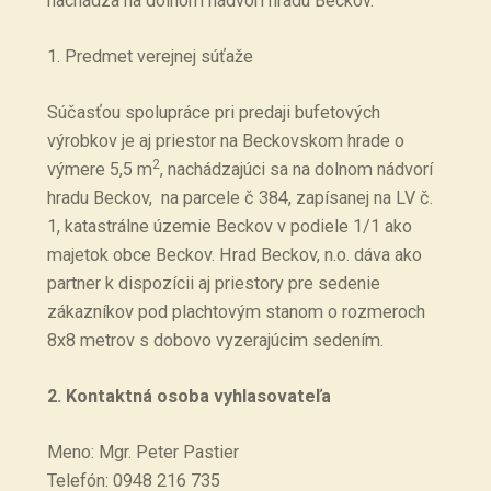
nachádza na dolnom nádvorí hradu Beckov.
1. Predmet verejnej súťaže
Súčasťou spolupráce pri predaji bufetových
výrobkov je aj priestor na Beckovskom hrade o
2
výmere 5,5 m
, nachádzajúci sa na dolnom nádvorí
hradu Beckov, na parcele č 384, zapísanej na LV č.
1, katastrálne územie Beckov v podiele 1/1 ako
majetok obce Beckov. Hrad Beckov, n.o. dáva ako
partner k dispozícii aj priestory pre sedenie
zákazníkov pod plachtovým stanom o rozmeroch
8x8 metrov s dobovo vyzerajúcim sedením.
2. Kontaktná osoba vyhlasovateľa
Meno: Mgr. Peter Pastier
Telefón: 0948 216 735