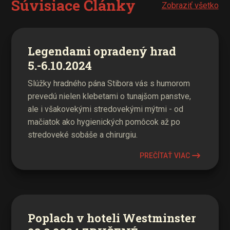
Súvisiace Články
Zobraziť všetko
Legendami opradený hrad
5.-6.10.2024
Slúžky hradného pána Stibora vás s humorom
prevedú nielen klebetami o tunajšom panstve,
ale i všakovekými stredovekými mýtmi - od
mačiatok ako hygienických pomôcok až po
stredoveké sobáše a chirurgiu.
PREČÍTAŤ VIAC
Poplach v hoteli Westminster