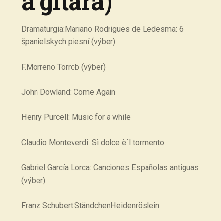
a gitara)
Dramaturgia:Mariano Rodrigues de Ledesma: 6
španielskych piesní (výber)
F.Morreno Torrob (výber)
John Dowland: Come Again
Henry Purcell: Music for a while
Claudio Monteverdi: Sì dolce è´l tormento
Gabriel García Lorca: Canciones Españolas antiguas
(výber)
Franz Schubert:StändchenHeidenröslein