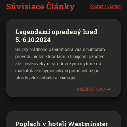
Súvisiace Články
Zobraziť všetko
Legendami opradený hrad
5.-6.10.2024
Slúžky hradného pána Stibora vás s humorom
prevedú nielen klebetami o tunajšom panstve,
ale i všakovekými stredovekými mýtmi - od
mačiatok ako hygienických pomôcok až po
stredoveké sobáše a chirurgiu.
PREČÍTAŤ VIAC
Poplach v hoteli Westminster