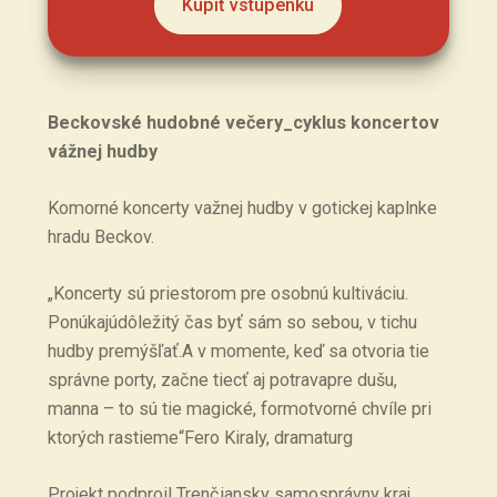
Kúpiť vstupenku
Beckovské hudobné večery_cyklus koncertov
vážnej hudby
Komorné koncerty važnej hudby v gotickej kaplnke
hradu Beckov.
„Koncerty sú priestorom pre osobnú kultiváciu.
Ponúkajúdôležitý čas byť sám so sebou, v tichu
hudby premýšľať.A v momente, keď sa otvoria tie
správne porty, začne tiecť aj potravapre dušu,
manna – to sú tie magické, formotvorné chvíle pri
ktorých rastieme“Fero Kiraly, dramaturg
Projekt podproil Trenčiansky samosprávny kraj.