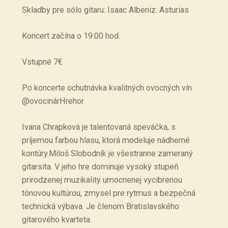
Skladby pre sólo gitaru: Isaac Albeniz: Asturias
Koncert začína o 19:00 hod.
Vstupné 7€
Po koncerte ochutnávka kvalitných ovocných vín
@ovocinárHrehor
Ivana Chrapková je talentovaná speváčka, s
príjemou farbou hlasu, ktorá modeluje nádherné
kontúry.Miloš Slobodník je všestranne zameraný
gitarsita. V jeho hre dominuje vysoký stupeň
prirodzenej muzikality umocnenej vycibrenou
tónovou kultúrou, zmysel pre rytmus a bezpečná
technická výbava. Je členom Bratislavského
gitarového kvarteta.