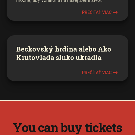
možné, aby vznikol a na našej Zemi život.
PREČÍTAŤ VIAC
Beckovský hrdina alebo Ako
Krutovlada slnko ukradla
PREČÍTAŤ VIAC
You can buy tickets