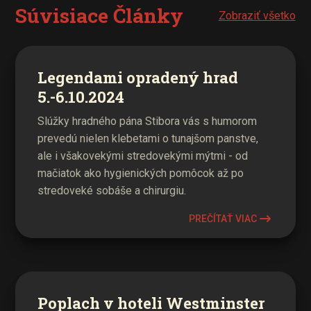
Súvisiace Články
Zobraziť všetko
Legendami opradený hrad
5.-6.10.2024
Slúžky hradného pána Stibora vás s humorom
prevedú nielen klebetami o tunajšom panstve,
ale i všakovekými stredovekými mýtmi - od
mačiatok ako hygienických pomôcok až po
stredoveké sobáše a chirurgiu.
PREČÍTAŤ VIAC
Poplach v hoteli Westminster