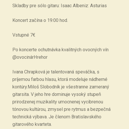
Skladby pre sólo gitaru: Isaac Albeniz: Asturias
Koncert začína o 19:00 hod.
Vstupné 7€
Po koncerte ochutnávka kvalitných ovocných vín
@ovocinárHrehor
Ivana Chrapková je talentovaná speváčka, s
príjemou farbou hlasu, ktorá modeluje nádherné
kontúry.Miloš Slobodník je všestranne zameraný
gitarsita. V jeho hre dominuje vysoký stupeň
prirodzenej muzikality umocnenej vycibrenou
tónovou kultúrou, zmysel pre rytmus a bezpečná
technická výbava. Je členom Bratislavského
gitarového kvarteta.