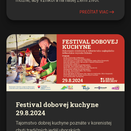
možné, aby vznikol a na našej Zemi život.
PREČÍTAŤ VIAC
Festival dobovej kuchyne
29.8.2024
Tajomstvo dobrej kuchyne poznáte v korenistej
chuti tradičných jedál uhorských.