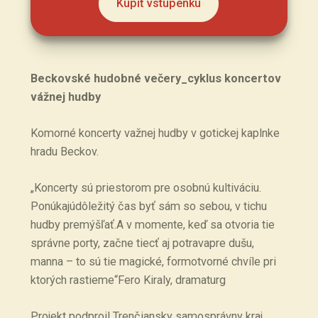
Kúpiť vstupenku
Beckovské hudobné večery_cyklus koncertov
vážnej hudby
Komorné koncerty važnej hudby v gotickej kaplnke
hradu Beckov.
„Koncerty sú priestorom pre osobnú kultiváciu.
Ponúkajúdôležitý čas byť sám so sebou, v tichu
hudby premýšľať.A v momente, keď sa otvoria tie
správne porty, začne tiecť aj potravapre dušu,
manna – to sú tie magické, formotvorné chvíle pri
ktorých rastieme“Fero Kiraly, dramaturg
Projekt podproil Trenčiansky samosprávny kraj.