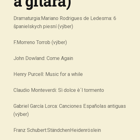
a gitara)
Dramaturgia:Mariano Rodrigues de Ledesma: 6
španielskych piesní (výber)
F.Morreno Torrob (výber)
John Dowland: Come Again
Henry Purcell: Music for a while
Claudio Monteverdi: Sì dolce è´l tormento
Gabriel García Lorca: Canciones Españolas antiguas
(výber)
Franz Schubert:StändchenHeidenröslein